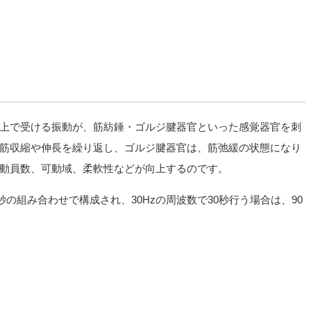
上で受ける振動が、筋紡錘・ゴルジ腱器官といった感覚器官を刺
筋収縮や伸長を繰り返し、ゴルジ腱器官は、筋弛緩の状態になり
動員数、可動域、柔軟性などが向上するのです。
秒の組み合わせで構成され、30Hzの周波数で30秒行う場合は、90