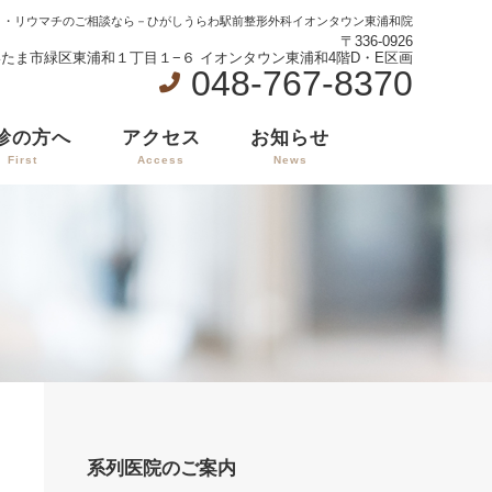
リ・リウマチのご相談なら
－ひがしうらわ駅前整形外科イオンタウン東浦和院
〒336-0926
たま市緑区東浦和１丁目１−６ イオンタウン東浦和4階D・E区画
048-767-8370
診の方へ
アクセス
お知らせ
First
Access
News
系列医院のご案内