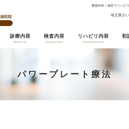
整形外科｜緑区でリハビ
埼玉県さい
診療内容
検査内容
リハビリ内容
初
Medical
inspection
rehabilitation
パワープレート​療法