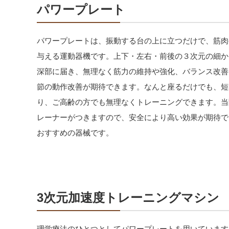
パワープレート​
パワープレートは、振動する台の上に立つだけで、筋肉
与える運動器機です。上下・左右・前後の３
次元の細か
深部に届き、無理なく筋力の維
持や強化、バランス改善
節の動作改善が期
待できます。なんと座るだけでも、短
り、
ご高齢の方でも無理なくトレーニングできます。当
レーナーがつきますので、安全により高い効果が
期待で
おすすめの器械です。
3次元加速度トレーニングマシン
理学療法のひとつとしてパワープレートを用いています