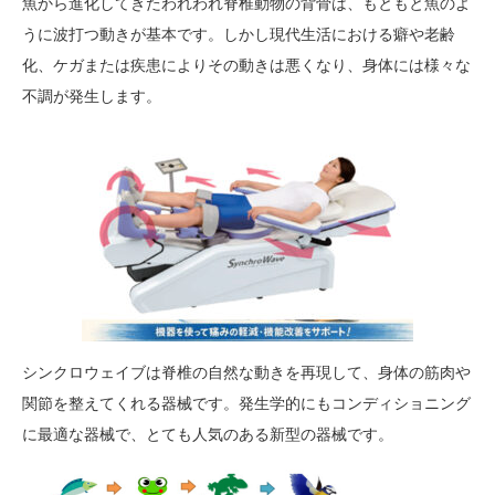
魚から進化してきたわれわれ脊椎動物の背骨は、もともと魚
のよ
うに波打つ動きが基本です。しかし現代生活における癖
や老齢
化、ケガまたは疾患によりその動きは悪くなり、身体
には様々な
不調が発生します。
シンクロウェイブは脊椎の自然な動きを再現して、身体の筋
肉や
関節を整えてくれる器械です。発生学的にもコンディ
ショニング
に最適な器械で、とても人気のある新型の器械で
す。